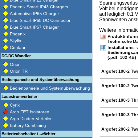
Blue Smart IP22 Charger
Spannungsverlust.
Phoenix Smart IP43 Chargers
Volt bei niedrige
Automotive IP65 Charger
auf lediglich 0,1 
Stromwerten anst
Blue Smart IP65 DC Connector
Blue Smart IP67 Charger
Weitere Informat
Phoenix
Produktinforma
Skylla
Technische Da
Centaur
Installations-
Bedienungsan
DC-DC Wandler
(.pdf, 102 KB)
Orion
Orion TR
Argofet 100-2 Tw
Bedienpaneele und Systemüberwachung
Argofet 100-2 Two
Bedienpaneele und Systemüberwachung
Ladestromverteiler
Argofet 100-3 Thr
Cyrix
Argo FET Isolatoren
Argofet 100-3 Thr
Argo Dioden-Verteiler
Battery Combining
Argofet 200-2 Tw
Batterieabschalter / -wächter