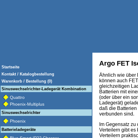
Argo FET Is
Startseite
Kontakt / Katalogbestellung
Ähnlich wie über 
können auch FET 
Warenkorb / Bestellung (0)
gleichzeitigen L
Sinuswechselrichter-Ladegerät Kombination
Batterien mit ein
(oder über ein so
Quattro
Ladegerät) gelad
Phoenix-Multiplus
daß die Batterien
Sinuswechselrichter
verbunden sind.
Phoenix
Im Gegensatz zu
Batterieladegeräte
Verteilern gibt e
Verteilern praktis