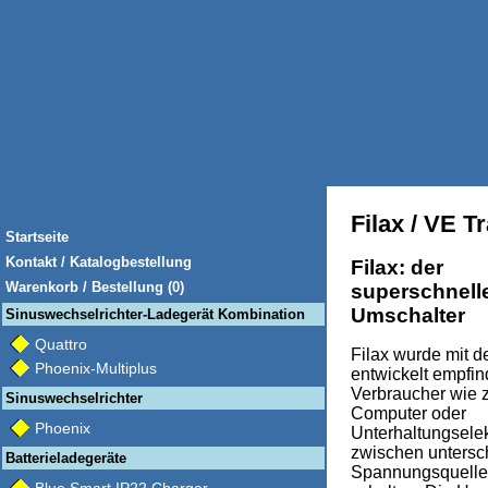
Filax / VE T
Startseite
Kontakt / Katalogbestellung
Filax: der
Warenkorb / Bestellung (0)
superschnell
Umschalter
Sinuswechselrichter-Ladegerät Kombination
Quattro
Filax wurde mit d
Phoenix-Multiplus
entwickelt empfin
Verbraucher wie z
Sinuswechselrichter
Computer oder
Phoenix
Unterhaltungselek
zwischen untersc
Batterieladegeräte
Spannungsquelle