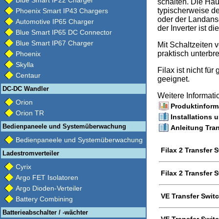
Blue Smart IP22 Charger
schalten. Die Hau
typischerweise d
Phoenix Smart IP43 Chargers
oder der Landans
Automotive IP65 Charger
der Inverter ist di
Blue Smart IP65 DC Connector
Blue Smart IP67 Charger
Mit Schaltzeiten 
praktisch unterbr
Phoenix
Skylla
Filax ist nicht f
Centaur
geeignet.
DC-DC Wandler
Weitere Informat
Orion
Produktinforma
Orion TR
Installations 
Bedienpaneele und Systemüberwachung
Anleitung Tran
Bedienpaneele und Systemüberwachung
Filax 2 Transfer
Ladestromverteiler
Cyrix
Filax 2 Transfer
Argo FET Isolatoren
Argo Dioden-Verteiler
VE Transfer Swit
Battery Combining
Batterieabschalter / -wächter
VE Transfer Swit