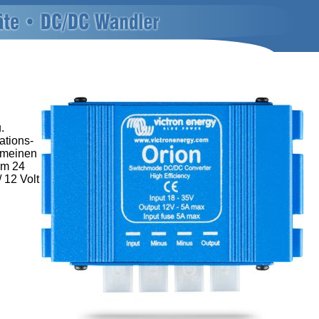
.
ations-
gemeinen
em 24
 12 Volt