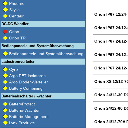
Phoenix
Skylla
Orion IP67 12/24
Centaur
DC-DC Wandler
Orion IP67 24/12
Orion
Orion TR
Orion IP67 24/12
Bedienpaneele und Systemüberwachung
Bedienpaneele und Systemüberwachung
Orion IP67 24/12
Ladestromverteiler
Orion IP67 24/12
Cyrix
Argo FET Isolatoren
Orion XS 12/12-7
Argo Dioden-Verteiler
Battery Combining
Orion 24/12-30 D
Batterieabschalter / -wächter
BatteryProtect
Orion 24/12-60 D
Batterie-Wächter
Batterie-Management
Orion 24/12-70A 
Lynx Produkte