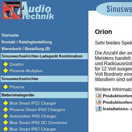
Orion
Startseite
Kontakt / Katalogbestellung
Sehr breites Spekt
Warenkorb / Bestellung (0)
Die Anzahl der an
Sinuswechselrichter-Ladegerät Kombination
Meistens handelt
und Radioausrüstu
Quattro
für 12 Volt ausgel
Phoenix-Multiplus
Volt Bordnetz ein
Sinuswechselrichter
Wandlern sind sel
Phoenix
Weitere Informat
Batterieladegeräte
Produktionfor
Produktionfor
Blue Smart IP22 Charger
Installations-
Phoenix Smart IP43 Chargers
Automotive IP65 Charger
Blue Smart IP65 DC Connector
Blue Smart IP67 Charger