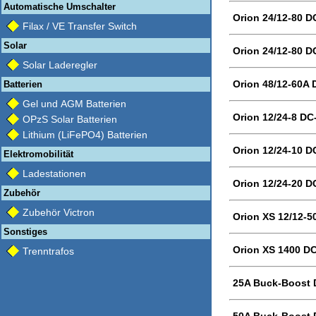
Automatische Umschalter
Orion 24/12-80 D
Filax / VE Transfer Switch
Solar
Orion 24/12-80 D
Solar Laderegler
Orion 48/12-60A 
Batterien
Gel und AGM Batterien
Orion 12/24-8 DC
OPzS Solar Batterien
Lithium (LiFePO4) Batterien
Orion 12/24-10 D
Elektromobilität
Ladestationen
Orion 12/24-20 D
Zubehör
Zubehör Victron
Orion XS 12/12-5
Sonstiges
Orion XS 1400 DC
Trenntrafos
25A Buck-Boost 