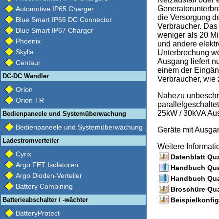
Generatorunterbr
Automotive IP65 Charger
die Versorgung d
Blue Smart IP65 DC Connector
Verbraucher. Das 
Blue Smart IP67 Charger
weniger als 20 M
Phoenix
und andere elekt
Skylla
Unterbrechung wei
Ausgang liefert n
Centaur
einem der Eingäng
DC-DC Wandler
Verbraucher, wie 
Orion
Nahezu unbeschrä
Orion TR
parallelgeschalte
25kW / 30kVA Aus
Bedienpaneele und Systemüberwachung
Bedienpaneele und Systemüberwachung
Geräte mit Ausg
Ladestromverteiler
Weitere Informat
Cyrix
Datenblatt Qua
Argo FET Isolatoren
Handbuch Quat
Argo Dioden-Verteiler
Handbuch Quat
Battery Combining
Broschüre Qua
Beispielkonfig
Batterieabschalter / -wächter
BatteryProtect