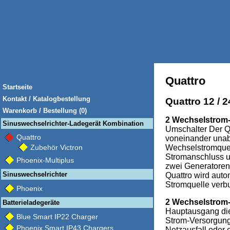
Quattro
Startseite
Kontakt / Katalogbestellung
Quattro 12 / 24
Warenkorb / Bestellung (0)
2 Wechselstrom
Sinuswechselrichter-Ladegerät Kombination
Umschalter Der Q
Quattro
voneinander una
Wechselstromquel
Zubehör Victron
Stromanschluss u
Phoenix-Multiplus
zwei Generatoren
Sinuswechselrichter
Quattro wird auto
Stromquelle verb
Phoenix
2 Wechselstrom
Batterieladegeräte
Hauptausgang die
Blue Smart IP22 Charger
Strom-Versorgun
Phoenix Smart IP43 Chargers
Netzausfall oder 