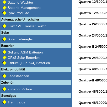
Quattro 12/3000/
Batterie-Wächter
Batterie-Management
Quattro 12/5000/
Lynx Produkte
Automatische Umschalter
Quattro 24/3000/
Filax / VE Transfer Switch
Solar
Quattro 24/5000/
Solar Laderegler
Batterien
Quattro-II 24/500
Gel und AGM Batterien
OPzS Solar Batterien
Quattro 24/8000/
Lithium (LiFePO4) Batterien
Quattro 48/5000/
Elektromobilität
Ladestationen
Quattro-II 48/500
Zubehör
Zubehör Victron
Quattro 48/8000/
Sonstiges
Trenntrafos
Quattro 48/10000