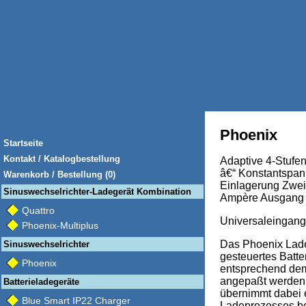
Phoenix
Startseite
Kontakt / Katalogbestellung
Adaptive 4-Stufen
â€“ Konstantspan
Warenkorb / Bestellung (0)
Einlagerung Zwei
Sinuswechselrichter-Ladegerät Kombination
Ampère Ausgang
Quattro
Universaleingang
Phoenix-Multiplus
Das Phoenix Lade
Sinuswechselrichter
gesteuertes Batt
Phoenix
entsprechend dem
angepaßt werden 
Batterieladegeräte
übernimmt dabei 
Blue Smart IP22 Charger
Ladeprozesses be