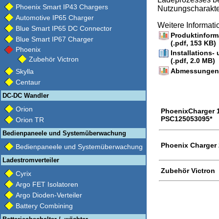
Phoenix Smart IP43 Chargers
Nutzungscharakteri
Automotive IP65 Charger
Weitere Informat
Blue Smart IP65 DC Connector
Produktinform
Blue Smart IP67 Charger
(.pdf, 153 KB)
Phoenix
Installations
Zubehör Victron
(.pdf, 2.0 MB)
Abmessungen /
Skylla
Centaur
DC-DC Wandler
Orion
PhoenixCharger 1
PSC125053095*
Orion TR
Bedienpaneele und Systemüberwachung
Phoenix Charger 
Bedienpaneele und Systemüberwachung
Ladestromverteiler
Zubehör Victron
Cyrix
Argo FET Isolatoren
Argo Dioden-Verteiler
Battery Combining