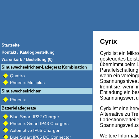
Cyrix
Startseite
Kontakt / Katalogbestellung
Cyrix ist ein Mikr
gesteuertes Leist
Warenkorb / Bestellung (0)
übernimmt beim 
Sinuswechselrichter-Ladegerät Kombination
Parallelschaltung
wenn ein voreinge
Quattro
Spannungsniveau e
Phoenix-Multiplus
trennt sie, wenn i
Sinuswechselrichter
Entladung ein be
Spannungswert unt
Phoenix
Batterieladegeräte
Cyrix ist eine he
Alternative zu T
Blue Smart IP22 Charger
Ladestromverteile
Phoenix Smart IP43 Chargers
Spannungsverlust a
Automotive IP65 Charger
Weitere Informat
Blue Smart IP65 DC Connector