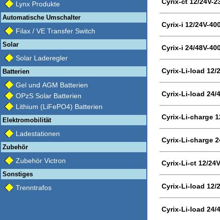
Cyrix-ct 12/24V-2
Lynx Produkte
Automatische Umschalter
Cyrix-i 12/24V-40
Filax / VE Transfer Switch
Solar
Cyrix-i 24/48V-40
Solar Laderegler
Cyrix-Li-load 12/
Batterien
Gel und AGM Batterien
Cyrix-Li-load 24/
OPzS Solar Batterien
Lithium (LiFePO4) Batterien
Cyrix-Li-charge 1
Elektromobilität
Ladestationen
Cyrix-Li-charge 2
Zubehör
Zubehör Victron
Cyrix-Li-ct 12/24
Sonstiges
Cyrix-Li-load 12/
Trenntrafos
Cyrix-Li-load 24/