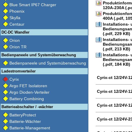
Produktinform
Blue Smart IP67 Charger
120A-230A (.pd
Phoenix
Produktionfor
Skylla
400A (.pdf, 10
Centaur
Installations-
Bedienungsan
DC-DC Wandler
(.pdf, 229 KB)
Installations-
Orion
Bedienungsan
Orion TR
(.pdf, 213 KB)
Installations-
Bedienpaneele und Systemüberwachung
Bedienungsan
Bedienpaneele und Systemüberwachung
(.pdf, 184 KB)
Ladestromverteiler
Cyrix-ct 12/24V-1
Cyrix
Argo FET Isolatoren
Cyrix-ct 12/24V-1
Argo Dioden-Verteiler
Battery Combining
Cyrix-ct 12/24V-1
Batterieabschalter / -wächter
BatteryProtect
Cyrix-ct 12/24V-2
Batterie-Wächter
Batterie-Management