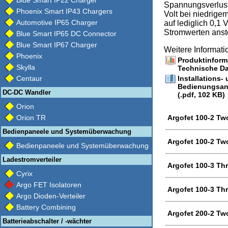
Blue Smart IP22 Charger
Spannungsverlust.
Phoenix Smart IP43 Chargers
Volt bei niedrige
Automotive IP65 Charger
auf lediglich 0,1 
Stromwerten anst
Blue Smart IP65 DC Connector
Blue Smart IP67 Charger
Weitere Informat
Phoenix
Produktinforma
Skylla
Technische Da
Centaur
Installations-
Bedienungsan
DC-DC Wandler
(.pdf, 102 KB)
Orion
Orion TR
Argofet 100-2 Tw
Bedienpaneele und Systemüberwachung
Argofet 100-2 Two
Bedienpaneele und Systemüberwachung
Ladestromverteiler
Argofet 100-3 Thr
Cyrix
Argo FET Isolatoren
Argofet 100-3 Thr
Argo Dioden-Verteiler
Battery Combining
Argofet 200-2 Tw
Batterieabschalter / -wächter