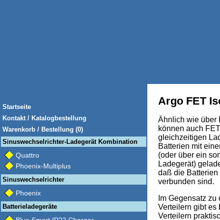
Argo FET Is
Startseite
Kontakt / Katalogbestellung
Ähnlich wie über 
können auch FET 
Warenkorb / Bestellung (0)
gleichzeitigen L
Sinuswechselrichter-Ladegerät Kombination
Batterien mit ein
(oder über ein so
Quattro
Ladegerät) gelad
Phoenix-Multiplus
daß die Batterien
Sinuswechselrichter
verbunden sind.
Phoenix
Im Gegensatz zu
Batterieladegeräte
Verteilern gibt e
Verteilern praktis