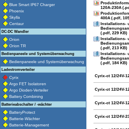
Produktinform
Blue Smart IP67 Charger
120A-230A (.pd
Phoenix
Produktionfor
Skylla
400A (.pdf, 10
Centaur
Installations-
Bedienungsan
DC-DC Wandler
(.pdf, 229 KB)
Installations-
Orion
Bedienungsan
Orion TR
(.pdf, 213 KB)
Installations-
Bedienpaneele und Systemüberwachung
Bedienungsan
Bedienpaneele und Systemüberwachung
(.pdf, 184 KB)
Ladestromverteiler
Cyrix-ct 12/24V-1
Cyrix
Argo FET Isolatoren
Cyrix-ct 12/24V-1
Argo Dioden-Verteiler
Battery Combining
Cyrix-ct 12/24V-1
Batterieabschalter / -wächter
BatteryProtect
Cyrix-ct 12/24V-2
Batterie-Wächter
Batterie-Management