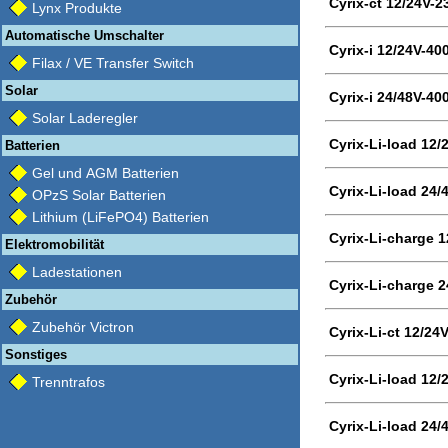
Cyrix-ct 12/24V-2
Lynx Produkte
Automatische Umschalter
Cyrix-i 12/24V-40
Filax / VE Transfer Switch
Solar
Cyrix-i 24/48V-40
Solar Laderegler
Cyrix-Li-load 12/
Batterien
Gel und AGM Batterien
Cyrix-Li-load 24/
OPzS Solar Batterien
Lithium (LiFePO4) Batterien
Cyrix-Li-charge 1
Elektromobilität
Ladestationen
Cyrix-Li-charge 2
Zubehör
Zubehör Victron
Cyrix-Li-ct 12/24
Sonstiges
Cyrix-Li-load 12/
Trenntrafos
Cyrix-Li-load 24/