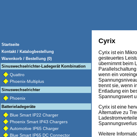
Cyrix
Startseite
Kontakt / Katalogbestellung
Cyrix ist ein Mikr
gesteuertes Leist
Warenkorb / Bestellung (0)
übernimmt beim 
Sinuswechselrichter-Ladegerät Kombination
Parallelschaltung
wenn ein voreinge
Quattro
Spannungsniveau e
Phoenix-Multiplus
trennt sie, wenn i
Sinuswechselrichter
Entladung ein be
Spannungswert unt
Phoenix
Batterieladegeräte
Cyrix ist eine he
Alternative zu T
Blue Smart IP22 Charger
Ladestromverteile
Phoenix Smart IP43 Chargers
Spannungsverlust a
Automotive IP65 Charger
Weitere Informat
Blue Smart IP65 DC Connector