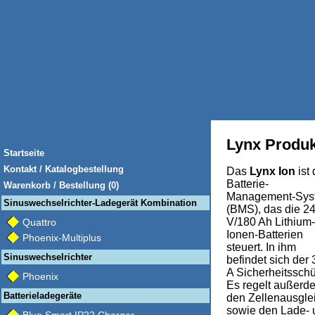
Lynx Produ
Startseite
Kontakt / Katalogbestellung
Das
Lynx Ion
ist
Batterie-
Warenkorb / Bestellung (0)
Management-Sys
Sinuswechselrichter-Ladegerät Kombination
(BMS), das die 2
V/180 Ah Lithium-
Quattro
Ionen-Batterien
Phoenix-Multiplus
steuert. In ihm
Sinuswechselrichter
befindet sich der
A Sicherheitsschü
Phoenix
Es regelt außerd
Batterieladegeräte
den Zellenausgle
sowie den Lade- 