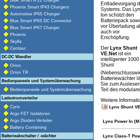
Blue Smart IP22 Charger
Entladevorgang 
Phoenix Smart IP43 Chargers
Systems. Das Ly
Automotive IP65 Charger
Ion schützt den
Batteriepack sow
Blue Smart IP65 DC Connector
vor Überladung a
Blue Smart IP67 Charger
auch vor
Phoenix
Erschöpfung.
Skylla
Der
Lynx Shunt
Centaur
VE.Net
ist ein
DC-DC Wandler
intelligenter 1000
Shunt
Orion
Orion TR
(Nebenschlusswide
Batteriewächter l
Bedienpaneele und Systemüberwachung
Sie zum Auslesen
Bedienpaneele und Systemüberwachung
Teil des modulare
Ladestromverteiler
Weitere Informat
Cyrix
Lynx Shunt VE.
Argo FET Isolatoren
Argo Dioden-Verteiler
Lynx Power In (M
Battery Combining
Batterieabschalter / -wächter
Lynx Class-T Pow