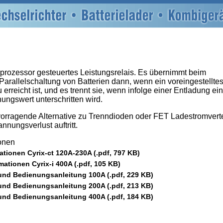
roprozessor gesteuertes Leistungsrelais. Es übernimmt beim
arallelschaltung von Batterien dann, wenn ein voreingestellte
rreicht ist, und es trennt sie, wenn infolge einer Entladung ein
ngswert unterschritten wird.
rvorragende Alternative zu Trenndioden oder FET Ladestromverte
nnungsverlust auftritt.
ionen
tionen Cyrix-ct 120A-230A (.pdf, 797 KB)
ationen Cyrix-i 400A (.pdf, 105 KB)
 und Bedienungsanleitung 100A (.pdf, 229 KB)
 und Bedienungsanleitung 200A (.pdf, 213 KB)
 und Bedienungsanleitung 400A (.pdf, 184 KB)