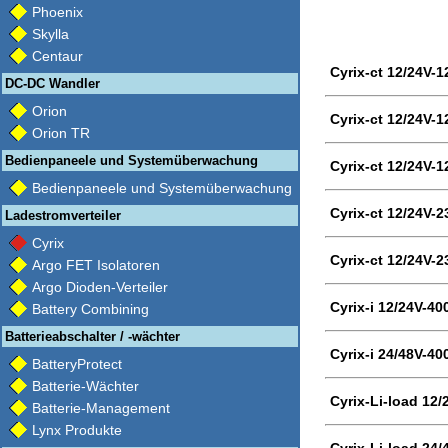
Phoenix
Skylla
Centaur
Cyrix-ct 12/24V-1
DC-DC Wandler
Orion
Cyrix-ct 12/24V-1
Orion TR
Bedienpaneele und Systemüberwachung
Cyrix-ct 12/24V-1
Bedienpaneele und Systemüberwachung
Cyrix-ct 12/24V-2
Ladestromverteiler
Cyrix
Cyrix-ct 12/24V-2
Argo FET Isolatoren
Argo Dioden-Verteiler
Cyrix-i 12/24V-40
Battery Combining
Batterieabschalter / -wächter
Cyrix-i 24/48V-40
BatteryProtect
Batterie-Wächter
Cyrix-Li-load 12/
Batterie-Management
Lynx Produkte