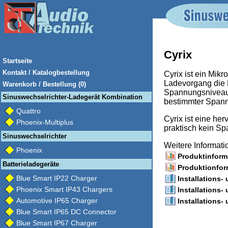
Cyrix
Startseite
Kontakt / Katalogbestellung
Cyrix ist ein Mik
Ladevorgang die P
Warenkorb / Bestellung (0)
Spannungsniveau e
Sinuswechselrichter-Ladegerät Kombination
bestimmter Spannu
Quattro
Cyrix ist eine he
Phoenix-Multiplus
praktisch kein Spa
Sinuswechselrichter
Weitere Informat
Phoenix
Produktinforma
Batterieladegeräte
Produktionform
Blue Smart IP22 Charger
Installations-
Phoenix Smart IP43 Chargers
Installations-
Automotive IP65 Charger
Installations-
Blue Smart IP65 DC Connector
Blue Smart IP67 Charger