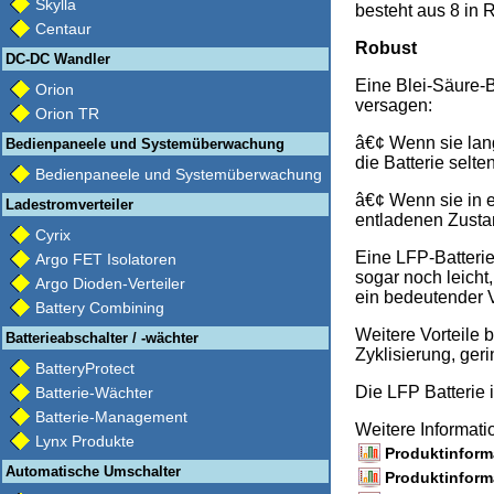
Skylla
besteht aus 8 in 
Centaur
Robust
DC-DC Wandler
Eine Blei-Säure-B
Orion
versagen:
Orion TR
â€¢ Wenn sie lang
Bedienpaneele und Systemüberwachung
die Batterie selte
Bedienpaneele und Systemüberwachung
â€¢ Wenn sie in e
Ladestromverteiler
entladenen Zusta
Cyrix
Eine LFP-Batterie
Argo FET Isolatoren
sogar noch leicht,
Argo Dioden-Verteiler
ein bedeutender V
Battery Combining
Weitere Vorteile 
Batterieabschalter / -wächter
Zyklisierung, ge
BatteryProtect
Die LFP Batterie 
Batterie-Wächter
Batterie-Management
Weitere Informat
Lynx Produkte
Produktinforma
Automatische Umschalter
Produktinforma