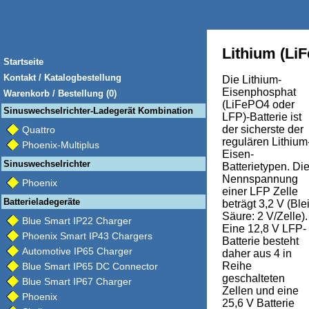
Lithium (Li
Startseite
Kontakt / Katalogbestellung
Die Lithium-
Eisenphosphat
Warenkorb / Bestellung (0)
(LiFePO4 oder
Sinuswechselrichter-Ladegerät Kombination
LFP)-Batterie ist
der sicherste der
Quattro
regulären Lithium
Phoenix-Multiplus
Eisen-
Sinuswechselrichter
Batterietypen. Di
Nennspannung
Phoenix
einer LFP Zelle
Batterieladegeräte
beträgt 3,2 V (Blei
Säure: 2 V/Zelle).
Blue Smart IP22 Charger
Eine 12,8 V LFP-
Phoenix Smart IP43 Chargers
Batterie besteht
Automotive IP65 Charger
daher aus 4 in
Reihe
Blue Smart IP65 DC Connector
geschalteten
Blue Smart IP67 Charger
Zellen und eine
Phoenix
25,6 V Batterie