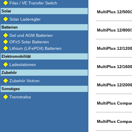
Filax / VE Transfer Switch
Solar
MultiPlus 12/500
Solar Laderegler
Batterien
MultiPlus 12/800
Gel und AGM Batterien
OPzS Solar Batterien
MultiPlus 12/120
Lithium (LiFePO4) Batterien
Elektromobilität
Ladestationen
MultiPlus 12/160
Zubehör
Zubehör Victron
MultiPlus 12/200
Sonstiges
Trenntrafos
MultiPlus Compac
MultiPlus Compac