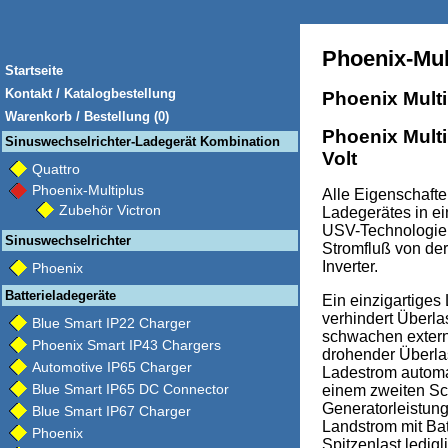
Phoenix-Mul
Startseite
Kontakt / Katalogbestellung
Phoenix MultiP
Warenkorb / Bestellung (0)
Phoenix Multi
Sinuswechselrichter-Ladegerät Kombination
Volt
Quattro
Phoenix-Multiplus
Alle Eigenschaft
Zubehör Victron
Ladegerätes in 
USV-Technologie:
Sinuswechselrichter
Stromfluß von de
Inverter.
Phoenix
Batterieladegeräte
Ein einzigartige
verhindert Überla
Blue Smart IP22 Charger
schwachen extern
Phoenix Smart IP43 Chargers
drohender Überlas
Automotive IP65 Charger
Ladestrom autom
Blue Smart IP65 DC Connector
einem zweiten Sc
Generatorleistun
Blue Smart IP67 Charger
Landstrom mit Bat
Phoenix
Spitzenlast ledig