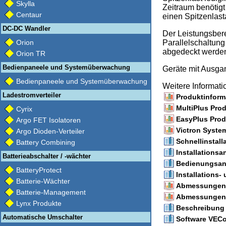
Skylla
Zeitraum benötigt
Centaur
einen Spitzenlast
DC-DC Wandler
Der Leistungsbere
Parallelschaltun
Orion
abgedeckt werde
Orion TR
Bedienpaneele und Systemüberwachung
Geräte mit Ausg
Bedienpaneele und Systemüberwachung
Weitere Informat
Ladestromverteiler
Produktinforma
MultiPlus Prod
Cyrix
EasyPlus Produ
Argo FET Isolatoren
Victron Syste
Argo Dioden-Verteiler
Schnellinstall
Battery Combining
Installationsa
Batterieabschalter / -wächter
Bedienungsanl
BatteryProtect
Installations
Batterie-Wächter
Abmessungen (
Batterie-Management
Abmessungen 
Lynx Produkte
Beschreibung 
Automatische Umschalter
Software VECon