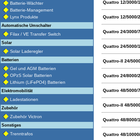
Quattro 12/3000/
Batterie-Wächter
Batterie-Management
Quattro 12/5000/
Lynx Produkte
Automatische Umschalter
Quattro 24/3000/
Filax / VE Transfer Switch
Solar
Quattro 24/5000/
Solar Laderegler
Batterien
Quattro-II 24/500
Gel und AGM Batterien
OPzS Solar Batterien
Quattro 24/8000/
Lithium (LiFePO4) Batterien
Quattro 48/5000/
Elektromobilität
Ladestationen
Quattro-II 48/500
Zubehör
Zubehör Victron
Quattro 48/8000/
Sonstiges
Trenntrafos
Quattro 48/10000