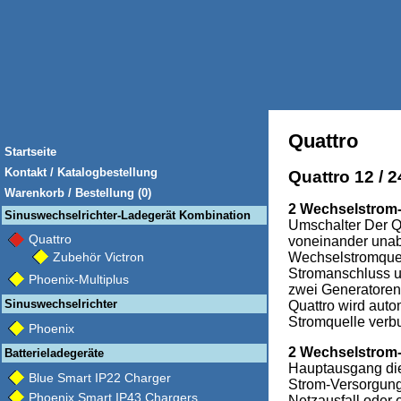
Quattro
Startseite
Kontakt / Katalogbestellung
Quattro 12 / 24
Warenkorb / Bestellung (0)
2 Wechselstrom
Sinuswechselrichter-Ladegerät Kombination
Umschalter Der Q
Quattro
voneinander una
Wechselstromquel
Zubehör Victron
Stromanschluss u
Phoenix-Multiplus
zwei Generatoren
Sinuswechselrichter
Quattro wird auto
Stromquelle verb
Phoenix
2 Wechselstrom
Batterieladegeräte
Hauptausgang die
Blue Smart IP22 Charger
Strom-Versorgun
Phoenix Smart IP43 Chargers
Netzausfall oder 