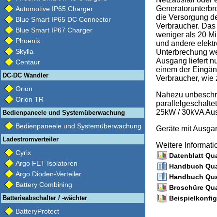
Generatorunterbr
Automotive IP65 Charger
die Versorgung d
Blue Smart IP65 DC Connector
Verbraucher. Das 
Blue Smart IP67 Charger
weniger als 20 M
Phoenix
und andere elekt
Skylla
Unterbrechung wei
Ausgang liefert n
Centaur
einem der Eingäng
DC-DC Wandler
Verbraucher, wie 
Orion
Nahezu unbeschrä
Orion TR
parallelgeschalte
25kW / 30kVA Aus
Bedienpaneele und Systemüberwachung
Bedienpaneele und Systemüberwachung
Geräte mit Ausg
Ladestromverteiler
Weitere Informat
Cyrix
Datenblatt Qua
Argo FET Isolatoren
Handbuch Quat
Argo Dioden-Verteiler
Handbuch Quat
Battery Combining
Broschüre Qua
Beispielkonfig
Batterieabschalter / -wächter
BatteryProtect