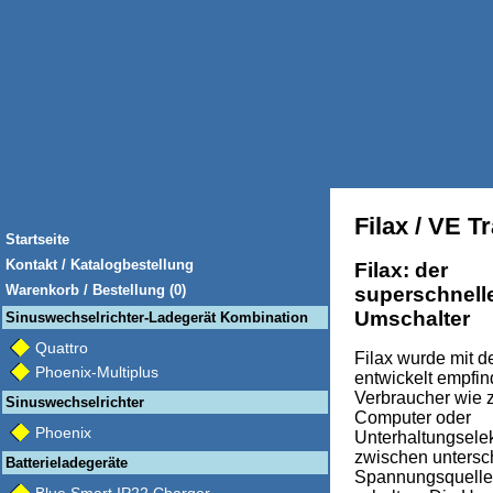
Filax / VE T
Startseite
Kontakt / Katalogbestellung
Filax: der
Warenkorb / Bestellung (0)
superschnell
Umschalter
Sinuswechselrichter-Ladegerät Kombination
Quattro
Filax wurde mit d
Phoenix-Multiplus
entwickelt empfin
Verbraucher wie z
Sinuswechselrichter
Computer oder
Phoenix
Unterhaltungselek
zwischen untersc
Batterieladegeräte
Spannungsquelle