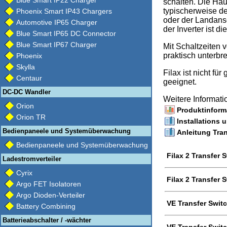
Blue Smart IP22 Charger
schalten. Die Hau
typischerweise d
Phoenix Smart IP43 Chargers
oder der Landans
Automotive IP65 Charger
der Inverter ist di
Blue Smart IP65 DC Connector
Blue Smart IP67 Charger
Mit Schaltzeiten 
praktisch unterbr
Phoenix
Skylla
Filax ist nicht f
Centaur
geeignet.
DC-DC Wandler
Weitere Informat
Orion
Produktinforma
Orion TR
Installations 
Bedienpaneele und Systemüberwachung
Anleitung Tran
Bedienpaneele und Systemüberwachung
Filax 2 Transfer
Ladestromverteiler
Cyrix
Filax 2 Transfer
Argo FET Isolatoren
Argo Dioden-Verteiler
VE Transfer Swit
Battery Combining
Batterieabschalter / -wächter
VE Transfer Swit