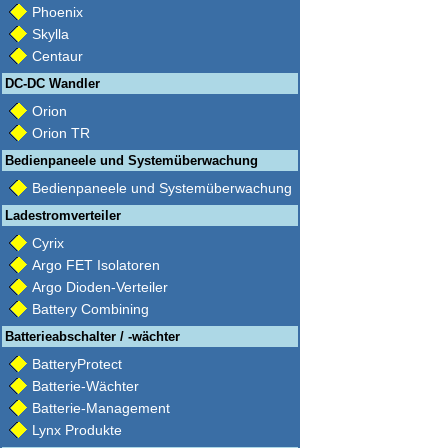
Phoenix
Skylla
Centaur
DC-DC Wandler
Orion
Orion TR
Bedienpaneele und Systemüberwachung
Bedienpaneele und Systemüberwachung
Ladestromverteiler
Cyrix
Argo FET Isolatoren
Argo Dioden-Verteiler
Battery Combining
Batterieabschalter / -wächter
BatteryProtect
Batterie-Wächter
Batterie-Management
Lynx Produkte