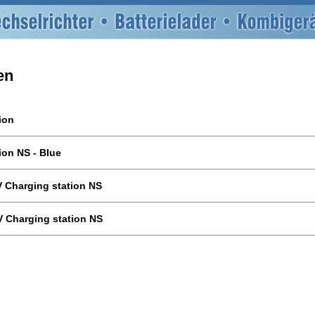
en
ion
ion NS - Blue
EV Charging station NS
EV Charging station NS