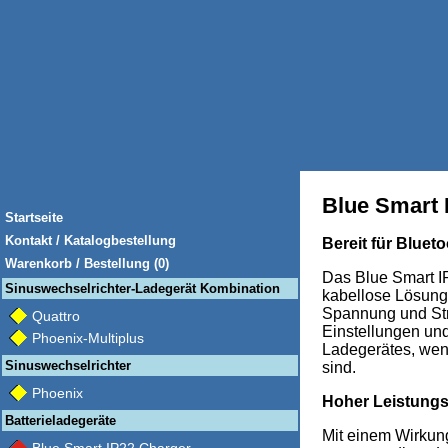
Blue Smart 
Startseite
Kontakt / Katalogbestellung
Bereit für Bluet
Warenkorb / Bestellung (0)
Das Blue Smart IP
Sinuswechselrichter-Ladegerät Kombination
kabellose Lösun
Spannung und St
Quattro
Einstellungen und
Phoenix-Multiplus
Ladegerätes, wen
Sinuswechselrichter
sind.
Phoenix
Hoher Leistung
Batterieladegeräte
Mit einem Wirkun