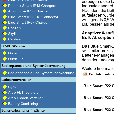
Blue Smart IP22 Charger
erzeugen diese L
Phoenix Smart IP43 Chargers
Industriestandard
Nachdem die Batt
Automotive IP65 Charger
aufgeladen wurde,
Blue Smart IP65 DC Connector
weniger als 0,5 Wa
Blue Smart IP67 Charger
Mal besser, als de
Phoenix
Adaptiver 6-stuf
Skylla
Bulk-Absorption
Centaur
Das Blue Smart-L
DC-DC Wandler
sein mikroprozess
Orion
Batterie-Managem
Orion TR
dass der Ladevorg
Bedienpaneele und Systemüberwachung
Weitere Informat
Bedienpaneele und Systemüberwachung
Produktionform
Ladestromverteiler
Blue Smart IP22 
Cyrix
Argo FET Isolatoren
Blue Smart IP22 
Argo Dioden-Verteiler
Battery Combining
Blue Smart IP22 
Batterieabschalter / -wächter