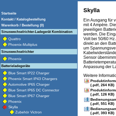
Skylla
Startseite
Kontakt / Katalogbestellung
Ein Ausgang für v
mit 4 Ampère. D
Warenkorb / Bestellung (0)
jeweiligen Batter
Sinuswechselrichter-Ladegerät Kombination
werden. Die Eing
Volt bei 50/60 H
Quattro
direkt an den Ba
Phoenix-Multiplus
um Spannungsver
Sinuswechselrichter
Kabelwiderstände
Sensor übernimmt
Phoenix
Batterietemperatu
Batterieladegeräte
Anpassung der L
Blue Smart IP22 Charger
Weitere Informat
Phoenix Smart IP43 Chargers
Produktinform
Automotive IP65 Charger
(.pdf, 264 KB)
Blue Smart IP65 DC Connector
Produktinfor
(.pdf, 126 KB)
Blue Smart IP67 Charger
Bedienungsanl
Phoenix
(.pdf, 551 KB)
Skylla
Bedienungsanl
Zubehör Victron
(.pdf, 393 KB)