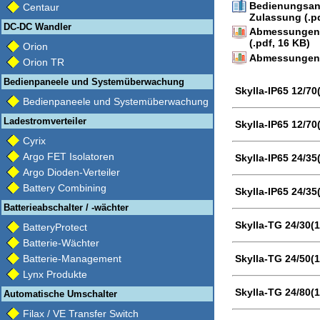
Bedienungsanl
Centaur
Zulassung (.p
DC-DC Wandler
Abmessungen 2
(.pdf, 16 KB)
Orion
Abmessungen 2
Orion TR
Bedienpaneele und Systemüberwachung
Skylla-IP65 12/70
Bedienpaneele und Systemüberwachung
Ladestromverteiler
Skylla-IP65 12/70
Cyrix
Argo FET Isolatoren
Skylla-IP65 24/35
Argo Dioden-Verteiler
Battery Combining
Skylla-IP65 24/35
Batterieabschalter / -wächter
Skylla-TG 24/30(
BatteryProtect
Batterie-Wächter
Batterie-Management
Skylla-TG 24/50(
Lynx Produkte
Skylla-TG 24/80(
Automatische Umschalter
Filax / VE Transfer Switch