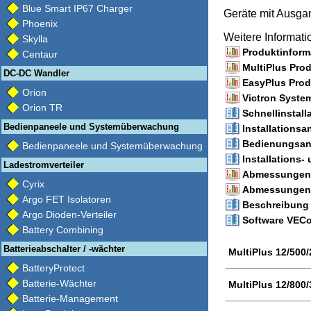
Blue Smart IP67 Charger
Geräte mit Ausg
Phoenix
Weitere Informat
Skylla
Produktinforma
Centaur
MultiPlus Prod
DC-DC Wandler
EasyPlus Produ
Orion
Victron Syste
Orion TR
Schnellinstall
Bedienpaneele und Systemüberwachung
Installationsa
Bedienungsanl
Bedienpaneele und Systemüberwachung
Installations
Ladestromverteiler
Abmessungen (
Cyrix
Abmessungen 
Argo FET Isolatoren
Beschreibung 
Argo Dioden-Verteiler
Software VECon
Battery Combining
Batterieabschalter / -wächter
MultiPlus 12/500
BatteryProtect
Batterie-Wächter
MultiPlus 12/800
Batterie-Management