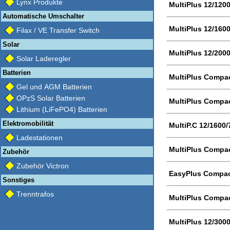
Lynx Produkte
MultiPlus 12/120
Automatische Umschalter
MultiPlus 12/160
Filax / VE Transfer Switch
Solar
MultiPlus 12/200
Solar Laderegler
Batterien
MultiPlus Compac
Gel und AGM Batterien
OPzS Solar Batterien
MultiPlus Compac
Lithium (LiFePO4) Batterien
Elektromobilität
MultiP.C 12/1600
Ladestationen
MultiPlus Compac
Zubehör
Zubehör Victron
EasyPlus Compac
Sonstiges
Trenntrafos
MultiPlus Compac
MultiPlus 12/300