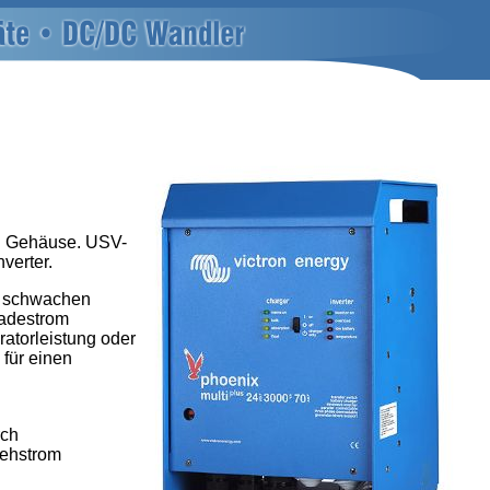
n Gehäuse. USV-
verter.
r schwachen
Ladestrom
atorleistung oder
 für einen
rch
rehstrom