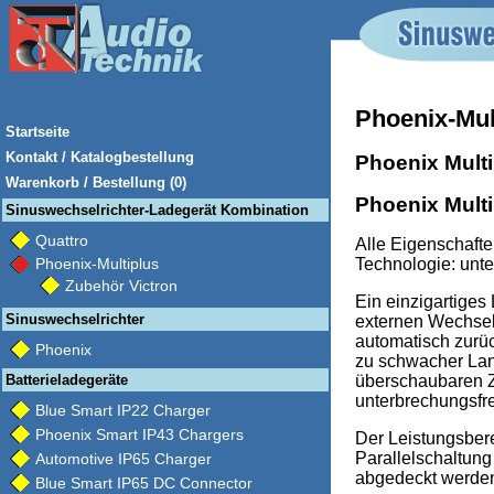
Phoenix-Mul
Startseite
Kontakt / Katalogbestellung
Phoenix MultiP
Warenkorb / Bestellung (0)
Phoenix Multi
Sinuswechselrichter-Ladegerät Kombination
Quattro
Alle Eigenschaft
Technologie: unte
Phoenix-Multiplus
Zubehör Victron
Ein einzigartige
Sinuswechselrichter
externen Wechsel
automatisch zurü
Phoenix
zu schwacher Land
überschaubaren Ze
Batterieladegeräte
unterbrechungsfre
Blue Smart IP22 Charger
Phoenix Smart IP43 Chargers
Der Leistungsbere
Parallelschaltun
Automotive IP65 Charger
abgedeckt werde
Blue Smart IP65 DC Connector