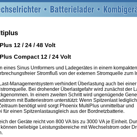
tiplus
lus 12 / 24 / 48 Volt
Plus Compact 12 / 24 Volt
en eines Sinus Umformers und Ladegerätes in einem kompakte
rbrechungsfreier Stromfluß von der externen Stromquelle zum In
s Last-Managementsystem verhindert Überlastung auch bei eine
stromquelle. Bei drohender Überlastgefahr wird zunächst der 
ckgenommen. In einem zweiten Schritt wird ungenügende Gener
strom mit Batteriestrom unterstützt: Wenn Spitzenlast lediglich
itraum benötigt wird sorgt Phoenix MultiPlus unmittelbar und
i für einen Spitzenlastausgleich aus der Bordnetzbatterie.
ich der Geräte reicht von 800 VA bis zu 3000 VA je Einheit. Du
g können beliebige Leistungsbereiche mit Wechselstrom oder D
n.