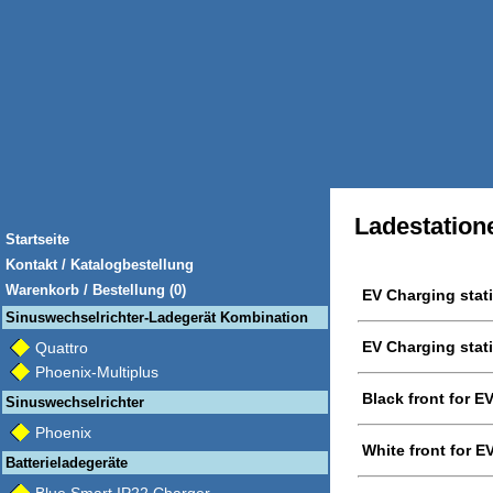
Ladestation
Startseite
Kontakt / Katalogbestellung
Warenkorb / Bestellung (0)
EV Charging stat
Sinuswechselrichter-Ladegerät Kombination
EV Charging stat
Quattro
Phoenix-Multiplus
Black front for E
Sinuswechselrichter
Phoenix
White front for E
Batterieladegeräte