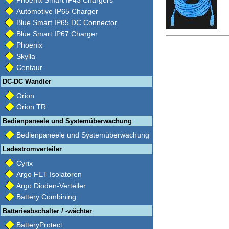
Phoenix Smart IP43 Chargers
Automotive IP65 Charger
Blue Smart IP65 DC Connector
Blue Smart IP67 Charger
Phoenix
Skylla
Centaur
DC-DC Wandler
Orion
Orion TR
Bedienpaneele und Systemüberwachung
Bedienpaneele und Systemüberwachung
Ladestromverteiler
Cyrix
Argo FET Isolatoren
Argo Dioden-Verteiler
Battery Combining
Batterieabschalter / -wächter
BatteryProtect