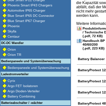
Blue Smart IP22 Charger
die Kapazität sow
Phoenix Smart IP43 Chargers
abfällt, daß der M
Automotive IP65 Charger
nicht mehr gestart
werden kann.
Blue Smart IP65 DC Connector
Blue Smart IP67 Charger
Weitere Informat
Phoenix
Produktinform
Skylla
/ Technische 
(.pdf, 72 KB)
Centaur
Handbuch BP
DC-DC Wandler
40/60/200
(.pdf, 223 KB)
Orion
Orion TR
Battery Balancer
Bedienpaneele und Systemüberwachung
Bedienpaneele und Systemüberwachung
BatteryProtect 1
Ladestromverteiler
Cyrix
BatteryProtect 1
Argo FET Isolatoren
Argo Dioden-Verteiler
BatteryProtect 1
Battery Combining
Batterieabschalter / -wächter
BatteryProtect 4