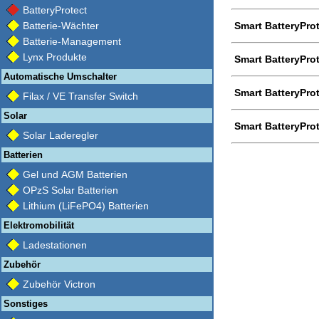
BatteryProtect
Batterie-Wächter
Smart BatteryPro
Batterie-Management
Lynx Produkte
Smart BatteryPro
Automatische Umschalter
Smart BatteryPro
Filax / VE Transfer Switch
Solar
Smart BatteryPro
Solar Laderegler
Batterien
Gel und AGM Batterien
OPzS Solar Batterien
Lithium (LiFePO4) Batterien
Elektromobilität
Ladestationen
Zubehör
Zubehör Victron
Sonstiges