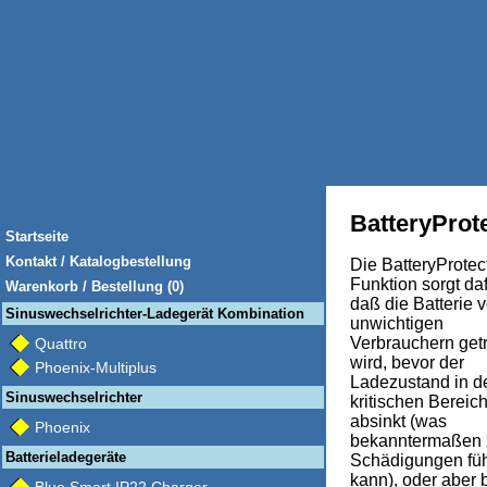
BatteryProt
Startseite
Kontakt / Katalogbestellung
Die BatteryProtec
Funktion sorgt daf
Warenkorb / Bestellung (0)
daß die Batterie 
Sinuswechselrichter-Ladegerät Kombination
unwichtigen
Verbrauchern get
Quattro
wird, bevor der
Phoenix-Multiplus
Ladezustand in d
Sinuswechselrichter
kritischen Bereic
absinkt (was
Phoenix
bekanntermaßen 
Batterieladegeräte
Schädigungen fü
kann), oder aber 