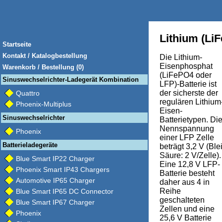
Lithium (Li
Startseite
Kontakt / Katalogbestellung
Die Lithium-
Eisenphosphat
Warenkorb / Bestellung (0)
(LiFePO4 oder
Sinuswechselrichter-Ladegerät Kombination
LFP)-Batterie ist
der sicherste der
Quattro
regulären Lithium
Phoenix-Multiplus
Eisen-
Sinuswechselrichter
Batterietypen. Di
Nennspannung
Phoenix
einer LFP Zelle
Batterieladegeräte
beträgt 3,2 V (Blei
Säure: 2 V/Zelle).
Blue Smart IP22 Charger
Eine 12,8 V LFP-
Phoenix Smart IP43 Chargers
Batterie besteht
Automotive IP65 Charger
daher aus 4 in
Reihe
Blue Smart IP65 DC Connector
geschalteten
Blue Smart IP67 Charger
Zellen und eine
Phoenix
25,6 V Batterie