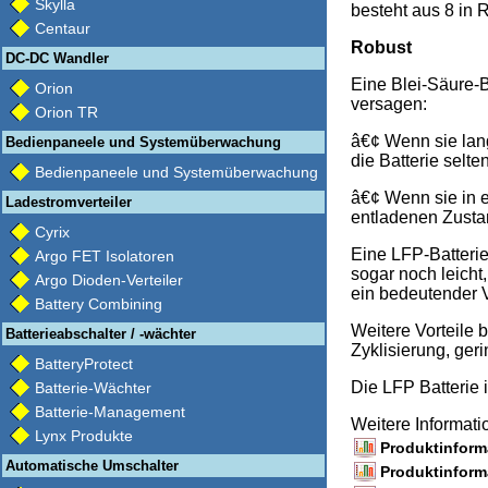
Skylla
besteht aus 8 in 
Centaur
Robust
DC-DC Wandler
Eine Blei-Säure-B
Orion
versagen:
Orion TR
â€¢ Wenn sie lang
Bedienpaneele und Systemüberwachung
die Batterie selte
Bedienpaneele und Systemüberwachung
â€¢ Wenn sie in e
Ladestromverteiler
entladenen Zusta
Cyrix
Eine LFP-Batterie
Argo FET Isolatoren
sogar noch leicht,
Argo Dioden-Verteiler
ein bedeutender V
Battery Combining
Weitere Vorteile 
Batterieabschalter / -wächter
Zyklisierung, ge
BatteryProtect
Die LFP Batterie 
Batterie-Wächter
Batterie-Management
Weitere Informat
Lynx Produkte
Produktinforma
Automatische Umschalter
Produktinforma