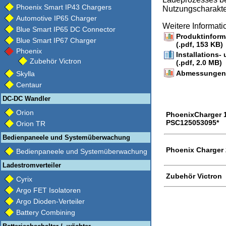
Phoenix Smart IP43 Chargers
Nutzungscharakteri
Automotive IP65 Charger
Weitere Informat
Blue Smart IP65 DC Connector
Produktinform
Blue Smart IP67 Charger
(.pdf, 153 KB)
Phoenix
Installations
Zubehör Victron
(.pdf, 2.0 MB)
Abmessungen /
Skylla
Centaur
DC-DC Wandler
Orion
PhoenixCharger 1
PSC125053095*
Orion TR
Bedienpaneele und Systemüberwachung
Phoenix Charger 
Bedienpaneele und Systemüberwachung
Ladestromverteiler
Zubehör Victron
Cyrix
Argo FET Isolatoren
Argo Dioden-Verteiler
Battery Combining