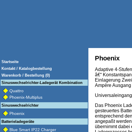
Phoenix
Startseite
Kontakt / Katalogbestellung
Adaptive 4-Stufen
â€“ Konstantspan
Warenkorb / Bestellung (0)
Einlagerung Zwei
Sinuswechselrichter-Ladegerät Kombination
Ampère Ausgang
Quattro
Universaleingang
Phoenix-Multiplus
Das Phoenix Lade
Sinuswechselrichter
gesteuertes Batt
Phoenix
entsprechend dem
angepaßt werden 
Batterieladegeräte
übernimmt dabei 
Blue Smart IP22 Charger
Ladeprozesses be