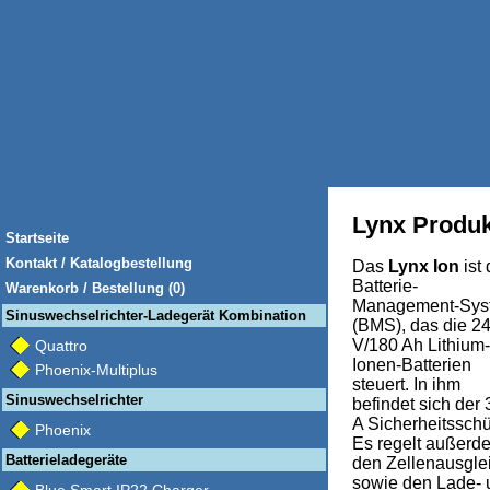
Lynx Produ
Startseite
Kontakt / Katalogbestellung
Das
Lynx Ion
ist
Batterie-
Warenkorb / Bestellung (0)
Management-Sys
Sinuswechselrichter-Ladegerät Kombination
(BMS), das die 2
V/180 Ah Lithium-
Quattro
Ionen-Batterien
Phoenix-Multiplus
steuert. In ihm
Sinuswechselrichter
befindet sich der
A Sicherheitsschü
Phoenix
Es regelt außerd
Batterieladegeräte
den Zellenausgle
sowie den Lade- 