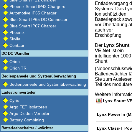
Blue Smart IP22 Charger
Entladevorgang 
Phoenix Smart IP43 Chargers
Systems. Das Ly
Automotive IP65 Charger
Ion schützt den
Batteriepack sow
Blue Smart IP65 DC Connector
vor Überladung a
Blue Smart IP67 Charger
auch vor
Phoenix
Erschöpfung.
Skylla
Der
Lynx Shunt
Centaur
VE.Net
ist ein
DC-DC Wandler
intelligenter 1000
Shunt
Orion
Orion TR
(Nebenschlusswide
Batteriewächter l
Bedienpaneele und Systemüberwachung
Sie zum Auslesen
Bedienpaneele und Systemüberwachung
Teil des modulare
Ladestromverteiler
Weitere Informat
Cyrix
Lynx Shunt VE.
Argo FET Isolatoren
Argo Dioden-Verteiler
Lynx Power In (M
Battery Combining
Batterieabschalter / -wächter
Lynx Class-T Pow