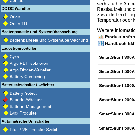
Centaur
verbrauchte Ampe
DC-DC Wandler
Restlaufzeit und 
zusätzlichen Eing
Orion
Temperatur oder 
Orion TR
Weitere Informat
Bedienpaneele und Systemüberwachung
Produktionfor
Bedienpaneele und Systemüberwachung
Handbuch BMV-
Ladestromverteiler
Cyrix
SmartShunt 300A
Argo FET Isolatoren
Argo Dioden-Verteiler
SmartShunt 500
Battery Combining
Batterieabschalter / -wächter
SmartShunt 1000
BatteryProtect
Batterie-Wächter
SmartShunt 2000
Batterie-Management
Lynx Produkte
SmartShunt 300A
Automatische Umschalter
SmartShunt 500A
Filax / VE Transfer Switch