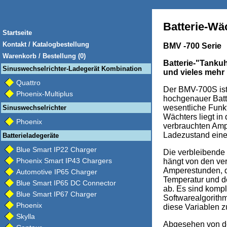
Batterie-Wä
Startseite
Kontakt / Katalogbestellung
BMV -700 Serie
Warenkorb / Bestellung (0)
Batterie-"Tankuh
Sinuswechselrichter-Ladegerät Kombination
und vieles mehr
Quattro
Der BMV-700S ist
Phoenix-Multiplus
hochgenauer Batt
wesentliche Funkt
Sinuswechselrichter
Wächters liegt in
Phoenix
verbrauchten Am
Ladezustand einer
Batterieladegeräte
Blue Smart IP22 Charger
Die verbleibende 
Phoenix Smart IP43 Chargers
hängt von den ve
Amperestunden, d
Automotive IP65 Charger
Temperatur und de
Blue Smart IP65 DC Connector
ab. Es sind komp
Blue Smart IP67 Charger
Softwarealgorithm
Phoenix
diese Variablen z
Skylla
Abgesehen von d