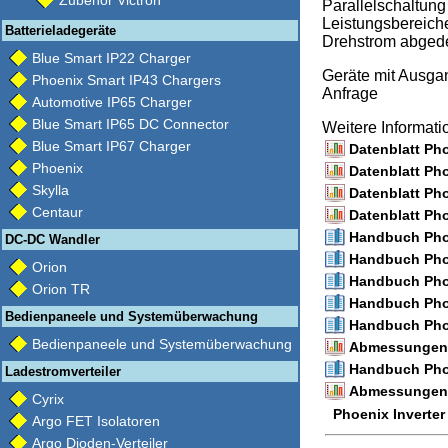
Zubehör Victron
Parallelschaltung
Leistungsbereich
Batterieladegeräte
Drehstrom abged
Blue Smart IP22 Charger
Geräte mit Ausg
Phoenix Smart IP43 Chargers
Anfrage
Automotive IP65 Charger
Blue Smart IP65 DC Connector
Weitere Informat
Blue Smart IP67 Charger
Datenblatt Pho
Phoenix
Datenblatt Pho
Skylla
Datenblatt Pho
Centaur
Datenblatt Pho
Handbuch Phoe
DC-DC Wandler
Handbuch Phoe
Orion
Handbuch Phoe
Orion TR
Handbuch Phoe
Bedienpaneele und Systemüberwachung
Handbuch Phoe
Bedienpaneele und Systemüberwachung
Abmessungen /
Handbuch Phoe
Ladestromverteiler
Abmessungen /
Cyrix
Phoenix Inverter
Argo FET Isolatoren
Argo Dioden-Verteiler