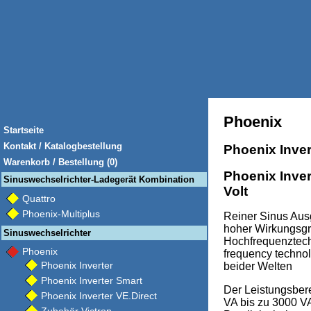
Phoenix
Startseite
Kontakt / Katalogbestellung
Phoenix Invert
Warenkorb / Bestellung (0)
Phoenix Inver
Sinuswechselrichter-Ladegerät Kombination
Volt
Quattro
Phoenix-Multiplus
Reiner Sinus Aus
hoher Wirkungsgr
Sinuswechselrichter
Hochfrequenztechn
Phoenix
frequency technol
Phoenix Inverter
beider Welten
Phoenix Inverter Smart
Der Leistungsbere
Phoenix Inverter VE.Direct
VA bis zu 3000 VA