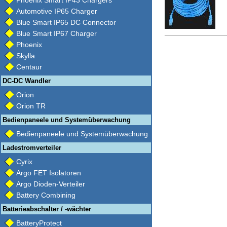
Phoenix Smart IP43 Chargers
Automotive IP65 Charger
Blue Smart IP65 DC Connector
Blue Smart IP67 Charger
Phoenix
Skylla
Centaur
DC-DC Wandler
Orion
Orion TR
Bedienpaneele und Systemüberwachung
Bedienpaneele und Systemüberwachung
Ladestromverteiler
Cyrix
Argo FET Isolatoren
Argo Dioden-Verteiler
Battery Combining
Batterieabschalter / -wächter
BatteryProtect