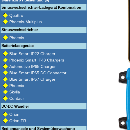
Warenkorb / Bestellung (0)
Sinuswechselrichter-Ladegerät Kombination
Quattro
Phoenix-Multiplus
Sinuswechselrichter
Phoenix
Batterieladegeräte
Blue Smart IP22 Charger
Phoenix Smart IP43 Chargers
Automotive IP65 Charger
Blue Smart IP65 DC Connector
Blue Smart IP67 Charger
Phoenix
Skylla
Centaur
DC-DC Wandler
Orion
Orion TR
Bedienpaneele und Systemüberwachung