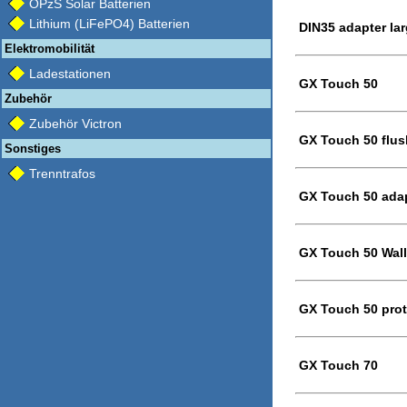
OPzS Solar Batterien
Lithium (LiFePO4) Batterien
DIN35 adapter lar
Elektromobilität
Ladestationen
GX Touch 50
Zubehör
Zubehör Victron
GX Touch 50 flus
Sonstiges
Trenntrafos
GX Touch 50 adap
GX Touch 50 Wal
GX Touch 50 prot
GX Touch 70