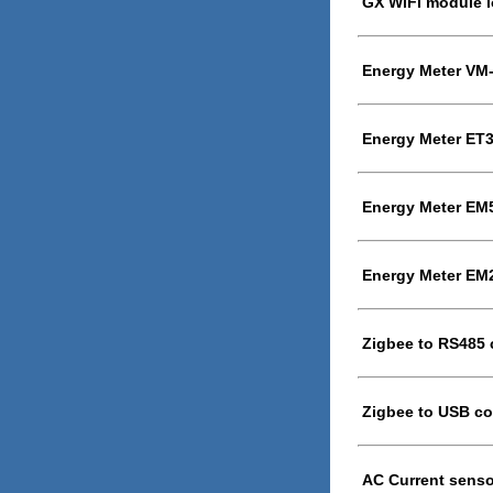
GX WiFi module l
Energy Meter VM
Energy Meter ET3
Energy Meter EM5
Energy Meter EM2
Zigbee to RS485 
Zigbee to USB co
AC Current senso