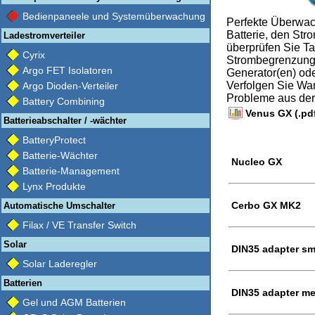
Bedienpaneele und Systemüberwachung
Perfekte Überwac
Batterie, den St
Ladestromverteiler
überprüfen Sie T
Cyrix
Strombegrenzung 
Argo FET Isolatoren
Generator(en) ode
Verfolgen Sie Wa
Argo Dioden-Verteiler
Probleme aus der
Battery Combining
Venus GX (.pd
Batterieabschalter / -wächter
BatteryProtect
Batterie-Wächter
Nucleo GX
Batterie-Management
Lynx Produkte
Cerbo GX MK2
Automatische Umschalter
Filax / VE Transfer Switch
Solar
DIN35 adapter sma
Solar Laderegler
Batterien
DIN35 adapter me
Gel und AGM Batterien