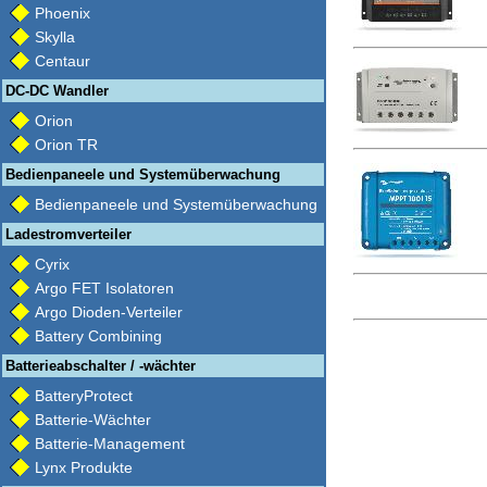
Phoenix
Skylla
Centaur
DC-DC Wandler
Orion
Orion TR
Bedienpaneele und Systemüberwachung
Bedienpaneele und Systemüberwachung
Ladestromverteiler
Cyrix
Argo FET Isolatoren
Argo Dioden-Verteiler
Battery Combining
Batterieabschalter / -wächter
BatteryProtect
Batterie-Wächter
Batterie-Management
Lynx Produkte