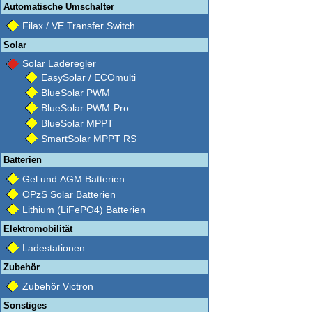
Automatische Umschalter
Filax / VE Transfer Switch
Solar
Solar Laderegler
EasySolar / ECOmulti
BlueSolar PWM
BlueSolar PWM-Pro
BlueSolar MPPT
SmartSolar MPPT RS
Batterien
Gel und AGM Batterien
OPzS Solar Batterien
Lithium (LiFePO4) Batterien
Elektromobilität
Ladestationen
Zubehör
Zubehör Victron
Sonstiges