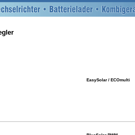
egler
EasySolar / ECOmulti