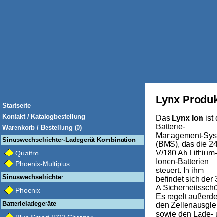
Lynx Produ
Startseite
Kontakt / Katalogbestellung
Das
Lynx Ion
ist
Batterie-
Warenkorb / Bestellung (0)
Management-Sys
Sinuswechselrichter-Ladegerät Kombination
(BMS), das die 2
V/180 Ah Lithium-
Quattro
Ionen-Batterien
Phoenix-Multiplus
steuert. In ihm
Sinuswechselrichter
befindet sich der
A Sicherheitsschü
Phoenix
Es regelt außerd
Batterieladegeräte
den Zellenausgle
sowie den Lade- 