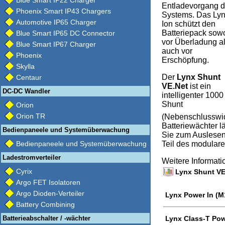
Blue Smart IP22 Charger
Entladevorgang 
Phoenix Smart IP43 Chargers
Systems. Das Ly
Automotive IP65 Charger
Ion schützt den
Batteriepack sow
Blue Smart IP65 DC Connector
vor Überladung a
Blue Smart IP67 Charger
auch vor
Phoenix
Erschöpfung.
Skylla
Der
Lynx Shunt
Centaur
VE.Net
ist ein
DC-DC Wandler
intelligenter 1000
Shunt
Orion
Orion TR
(Nebenschlusswide
Batteriewächter l
Bedienpaneele und Systemüberwachung
Sie zum Auslesen
Bedienpaneele und Systemüberwachung
Teil des modulare
Ladestromverteiler
Weitere Informat
Cyrix
Lynx Shunt VE.
Argo FET Isolatoren
Argo Dioden-Verteiler
Lynx Power In (M
Battery Combining
Batterieabschalter / -wächter
Lynx Class-T Pow