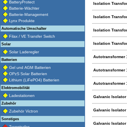
BatteryProtect
Isolation Transf
Batterie-Wächter
Batterie-Management
Isolation Transf
Lynx Produkte
Automatische Umschalter
Isolation Transf
Filax / VE Transfer Switch
Isolation Transf
Solar
Solar Laderegler
Autotransformer 
Batterien
Gel und AGM Batterien
Autotransformer 
OPzS Solar Batterien
Lithium (LiFePO4) Batterien
Autotransformer 
Elektromobilität
Ladestationen
Galvanic Isolator
Zubehör
Galvanic Isolator
Zubehör Victron
Sonstiges
Galvanic Isolator
Trenntrafos