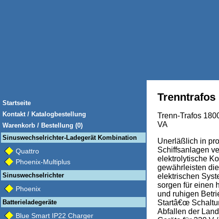
Trenntrafos
Startseite
Kontakt / Katalogbestellung
Trenn-Trafos 1800
VA
Warenkorb / Bestellung (0)
Sinuswechselrichter-Ladegerät Kombination
Unerläßlich in pr
Schiffsanlagen ve
Quattro
elektrolytische K
Phoenix-Multiplus
gewährleisten die
Sinuswechselrichter
elektrischen Sys
sorgen für einen
Phoenix
und ruhigen Betri
Batterieladegeräte
Startâ€œ Schaltu
Abfallen der Lan
Blue Smart IP22 Charger