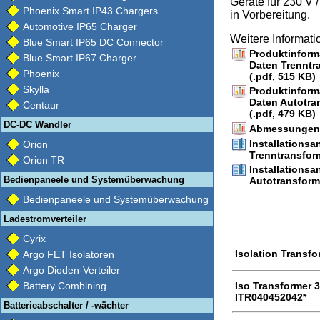
Geräte für 230 V 
Phoenix Smart IP43 Chargers
in Vorbereitung.
Automotive IP65 Charger
Weitere Informat
Blue Smart IP65 DC Connector
Produktinform
Blue Smart IP67 Charger
Daten Trenntr
Phoenix
(.pdf, 515 KB)
Skylla
Produktinform
Daten Autotra
Centaur
(.pdf, 479 KB)
DC-DC Wandler
Abmessungen (
Installationsa
Orion
Trenntransform
Orion TR
Installationsa
Bedienpaneele und Systemüberwachung
Autotransforme
Bedienpaneele und Systemüberwachung
Ladestromverteiler
Cyrix
Isolation Transf
Argo FET Isolatoren
Argo Dioden-Verteiler
Battery Combining
Iso Transformer 3
ITR040452042*
Batterieabschalter / -wächter