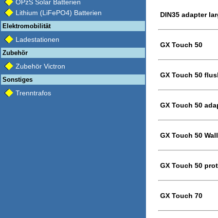
OPzS Solar Batterien
Lithium (LiFePO4) Batterien
DIN35 adapter lar
Elektromobilität
Ladestationen
GX Touch 50
Zubehör
Zubehör Victron
GX Touch 50 flus
Sonstiges
Trenntrafos
GX Touch 50 adap
GX Touch 50 Wal
GX Touch 50 prot
GX Touch 70