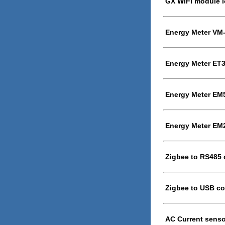
GX WiFi module l
Energy Meter VM
Energy Meter ET3
Energy Meter EM5
Energy Meter EM2
Zigbee to RS485 
Zigbee to USB co
AC Current senso