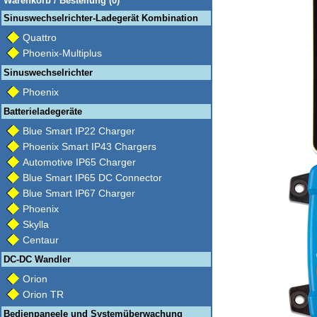
Warenkorb / Bestellung (0)
Sinuswechselrichter-Ladegerät Kombination
Quattro
Phoenix-Multiplus
Sinuswechselrichter
Phoenix
Batterieladegeräte
Blue Smart IP22 Charger
Phoenix Smart IP43 Chargers
Automotive IP65 Charger
Blue Smart IP65 DC Connector
Blue Smart IP67 Charger
Phoenix
Skylla
Centaur
DC-DC Wandler
Orion
Orion TR
Bedienpaneele und Systemüberwachung