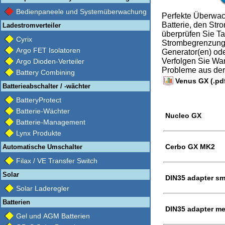
Bedienpaneele und Systemüberwachung
Perfekte Überwac
Batterie, den St
Ladestromverteiler
überprüfen Sie T
Cyrix
Strombegrenzung 
Argo FET Isolatoren
Generator(en) ode
Verfolgen Sie Wa
Argo Dioden-Verteiler
Probleme aus der
Battery Combining
Venus GX (.pd
Batterieabschalter / -wächter
BatteryProtect
Batterie-Wächter
Nucleo GX
Batterie-Management
Lynx Produkte
Cerbo GX MK2
Automatische Umschalter
Filax / VE Transfer Switch
Solar
DIN35 adapter sma
Solar Laderegler
Batterien
DIN35 adapter me
Gel und AGM Batterien