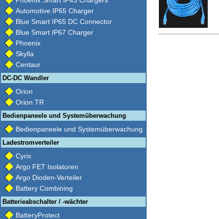
Phoenix Smart IP43 Chargers
Automotive IP65 Charger
Blue Smart IP65 DC Connector
Blue Smart IP67 Charger
Phoenix
Skylla
Centaur
DC-DC Wandler
Orion
Orion TR
Bedienpaneele und Systemüberwachung
Bedienpaneele und Systemüberwachung
Ladestromverteiler
Cyrix
Argo FET Isolatoren
Argo Dioden-Verteiler
Battery Combining
Batterieabschalter / -wächter
BatteryProtect