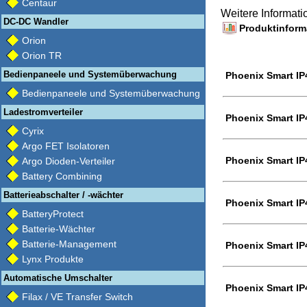
Centaur
Weitere Informat
DC-DC Wandler
Produktinforma
Orion
Orion TR
Bedienpaneele und Systemüberwachung
Phoenix Smart IP
Bedienpaneele und Systemüberwachung
Ladestromverteiler
Phoenix Smart IP
Cyrix
Argo FET Isolatoren
Phoenix Smart IP
Argo Dioden-Verteiler
Battery Combining
Batterieabschalter / -wächter
Phoenix Smart IP
BatteryProtect
Batterie-Wächter
Batterie-Management
Phoenix Smart IP
Lynx Produkte
Automatische Umschalter
Phoenix Smart IP
Filax / VE Transfer Switch