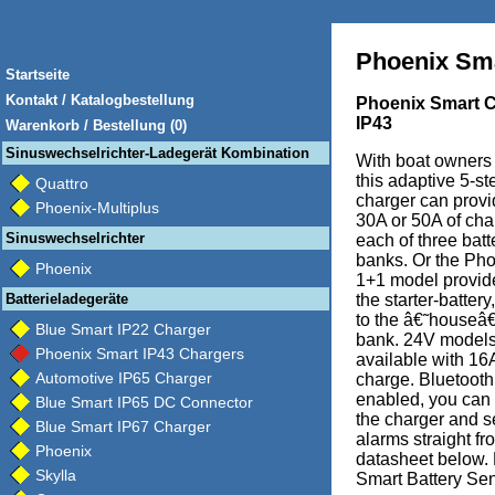
Phoenix Sma
Startseite
Kontakt / Katalogbestellung
Phoenix Smart 
IP43
Warenkorb / Bestellung (0)
Sinuswechselrichter-Ladegerät Kombination
With boat owners
this adaptive 5-st
Quattro
charger can provi
Phoenix-Multiplus
30A or 50A of cha
Sinuswechselrichter
each of three batt
banks. Or the Ph
Phoenix
1+1 model provid
Batterieladegeräte
the starter-battery,
to the â€˜house
Blue Smart IP22 Charger
bank. 24V models
Phoenix Smart IP43 Chargers
available with 16
Automotive IP65 Charger
charge. Bluetooth
enabled, you can
Blue Smart IP65 DC Connector
the charger and s
Blue Smart IP67 Charger
alarms straight fr
Phoenix
datasheet below. 
Skylla
Smart Battery Se