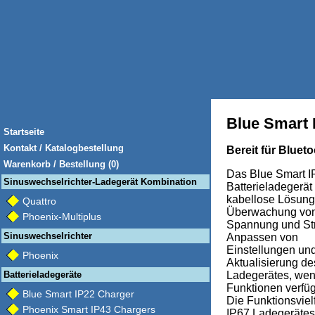
Blue Smart 
Startseite
Kontakt / Katalogbestellung
Bereit für Bluet
Warenkorb / Bestellung (0)
Das Blue Smart I
Sinuswechselrichter-Ladegerät Kombination
Batterieladegerät 
kabellose Lösung
Quattro
Überwachung vo
Phoenix-Multiplus
Spannung und St
Sinuswechselrichter
Anpassen von
Einstellungen und
Phoenix
Aktualisierung de
Batterieladegeräte
Ladegerätes, we
Funktionen verfüg
Blue Smart IP22 Charger
Die Funktionsvielf
Phoenix Smart IP43 Chargers
IP67 Ladegerätes 