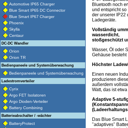
Automotive IP65 Charger
Bluetooth noch er
und entspricht so
Blue Smart IP65 DC Connector
der unserer IP22
Blue Smart IP67 Charger
Ladegeräte.
Phoenix
Skylla
Vollständig umm
wasserdicht,
Centaur
stoßgeschützt 
DC-DC Wandler
Wasser, Öl oder 
Orion
Gehäuse besteht a
Orion TR
Höchster Ladewi
Bedienpaneele und Systemüberwachung
Bedienpaneele und Systemüberwachung
Einen neuen Indus
produzieren diese
Ladestromverteiler
außerdem vollstän
Cyrix
Watt, das ist etwa
Argo FET Isolatoren
Adaptive 5-stuf
Argo Dioden-Verteiler
(Konstantspannu
Battery Combining
(Ladeerhaltung
Batterieabschalter / -wächter
Das Blue Smart La
BatteryProtect
"adaptives" Batt