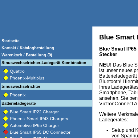
Blue Smart 
Startseite
Kontakt / Katalogbestellung
Blue Smart IP65
Stecker
Warenkorb / Bestellung (0)
Sinuswechselrichter-Ladegerät Kombination
NEU!
Das Blue S
ist unser neues p
Quattro
Batterieladegerät
Phoenix-Multiplus
Bluetooth! Hiermi
Sinuswechselrichter
Ihres Ladegerätes
Smartphone, Tabl
Phoenix
ansehen. Sie ben
Batterieladegeräte
VictronConnect A
Blue Smart IP22 Charger
Weitere Merkmale
Phoenix Smart IP43 Chargers
Ladegerätes:
Automotive IP65 Charger
Setup und K
Blue Smart IP65 DC Connector
von Spannu