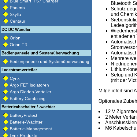
Blue Smart IP67 Charger
Bluetooth S
Phoenix
Schutz gege
und Chemik
Skylla
Siebenstufig
Centaur
Ladealgori
DC-DC Wandler
Wiederherst
entladenen "
Orion
Automatisc
Orion TR
Stromversor
Automatisch
Bedienpaneele und Systemüberwachung
Mehrere wei
Bedienpaneele und Systemüberwachung
Niedrigener
Lithium-Ion
Ladestromverteiler
Setup und K
Cyrix
(mit der Vi
Argo FET Isolatoren
Mitgeliefert sin
Argo Dioden-Verteiler
Battery Combining
Optionales Zubeh
Batterieabschalter / -wächter
12 V Zigarett
BatteryProtect
2 Meter Verlä
Batterie-Wächter
Anschlusskle
M6 Kabelschuh
Batterie-Management
Lynx Produkte