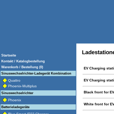
Ladestation
Startseite
Kontakt / Katalogbestellung
Warenkorb / Bestellung (0)
EV Charging stat
Sinuswechselrichter-Ladegerät Kombination
EV Charging stat
Quattro
Phoenix-Multiplus
Black front for E
Sinuswechselrichter
Phoenix
White front for E
Batterieladegeräte