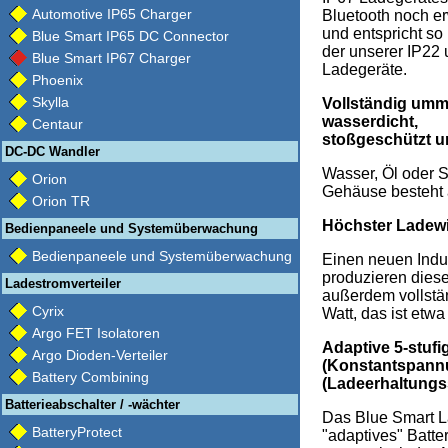
Automotive IP65 Charger
Bluetooth noch er
und entspricht so
Blue Smart IP65 DC Connector
der unserer IP22
Blue Smart IP67 Charger
Ladegeräte.
Phoenix
Skylla
Vollständig umm
wasserdicht,
Centaur
stoßgeschützt 
DC-DC Wandler
Wasser, Öl oder 
Orion
Gehäuse besteht a
Orion TR
Höchster Ladewi
Bedienpaneele und Systemüberwachung
Bedienpaneele und Systemüberwachung
Einen neuen Indus
produzieren diese
Ladestromverteiler
außerdem vollstän
Cyrix
Watt, das ist etwa
Argo FET Isolatoren
Adaptive 5-stuf
Argo Dioden-Verteiler
(Konstantspannu
Battery Combining
(Ladeerhaltung
Batterieabschalter / -wächter
Das Blue Smart La
BatteryProtect
"adaptives" Batt