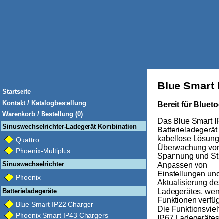
Blue Smart 
Startseite
Kontakt / Katalogbestellung
Bereit für Bluet
Warenkorb / Bestellung (0)
Das Blue Smart I
Sinuswechselrichter-Ladegerät Kombination
Batterieladegerät 
kabellose Lösung
Quattro
Überwachung vo
Phoenix-Multiplus
Spannung und St
Sinuswechselrichter
Anpassen von
Einstellungen und
Phoenix
Aktualisierung de
Batterieladegeräte
Ladegerätes, we
Funktionen verfüg
Blue Smart IP22 Charger
Die Funktionsvielf
Phoenix Smart IP43 Chargers
IP67 Ladegerätes 