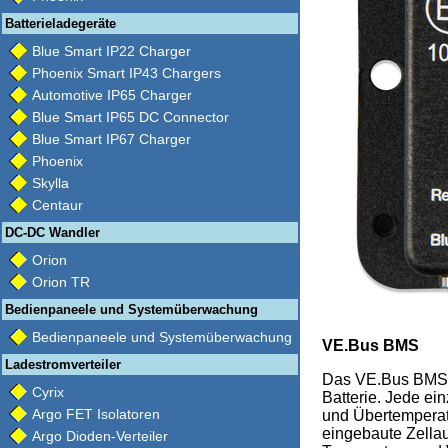
Batterieladegeräte
Blue Smart IP22 Charger
Phoenix Smart IP43 Chargers
Automotive IP65 Charger
Blue Smart IP65 DC Connector
Blue Smart IP67 Charger
Phoenix
Skylla
Centaur
DC-DC Wandler
Orion
Orion TR
Bedienpaneele und Systemüberwachung
Bedienpaneele und Systemüberwachung
VE.Bus BMS
Ladestromverteiler
Das VE.Bus BMS s
Cyrix
Batterie. Jede e
Argo FET Isolatoren
und Übertemperatu
eingebaute Zella
Argo Dioden-Verteiler