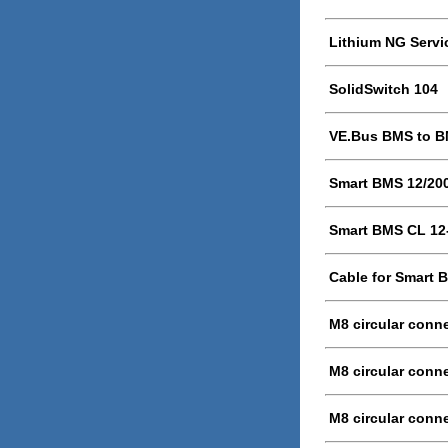
Lithium NG Servi
SolidSwitch 104
VE.Bus BMS to BM
Smart BMS 12/20
Smart BMS CL 12
Cable for Smart 
M8 circular conne
M8 circular conne
M8 circular conne