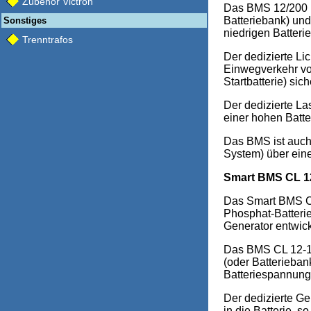
Zubehör Victron
Das BMS 12/200 üb
Batteriebank) und
Sonstiges
niedrigen Batteri
Trenntrafos
Der dedizierte L
Einwegverkehr von
Startbatterie) si
Der dedizierte La
einer hohen Batt
Das BMS ist auch
System) über ein
Smart BMS CL 1
Das Smart BMS CL 
Phosphat-Batterie
Generator entwick
Das BMS CL 12-100
(oder Batterieban
Batteriespannung
Der dedizierte G
in die Batterie, s