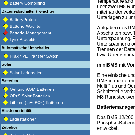
Temperature and 
Battery Combining
über zwei M8 Run
Batterieabschalter / -wächter
miteinander verke
Unterlagen zu uns
BatteryProtect
Batterie-Wächter
Aufgaben des BM
Batterie-Management
Abschalten bzw. T
Unterspannung. R
Lynx Produkte
Unterspannung od
Automatische Umschalter
Trennen der Batt
bzw. Übertempera
Filax / VE Transfer Switch
Solar
miniBMS mit Vor
Solar Laderegler
Eine einfache un
BMS in mehreren 
Batterien
MultiPlus und Qua
Gel und AGM Batterien
Schnittstelle vor
OPzS Solar Batterien
M8 Rundsteckverb
Lithium (LiFePO4) Batterien
Batteriemanage
Elektromobilität
Das BMS 12/200 is
Ladestationen
Phosphat-Batteri
Zubehör
entwickelt.