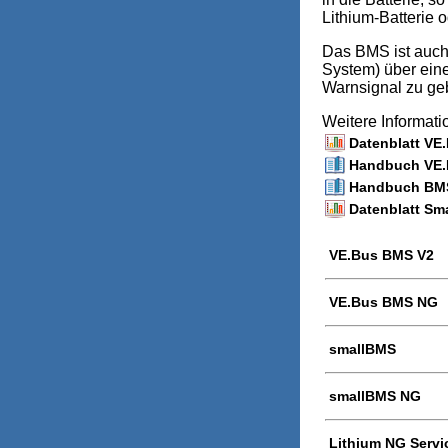
Lithium-Batterie 
Das BMS ist auch
System) über eine
Warnsignal zu ge
Weitere Informat
Datenblatt VE
Handbuch VE.B
Handbuch BMS 
Datenblatt Sma
VE.Bus BMS V2
VE.Bus BMS NG
smallBMS
smallBMS NG
Lithium NG Servi