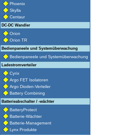
Phoenix
Skylla
Centaur
DC-DC Wandler
Orion
Orion TR
Bedienpaneele und Systemüberwachung
Bedienpaneele und Systemüberwachung
Ladestromverteiler
Cyrix
Argo FET Isolatoren
Argo Dioden-Verteiler
Battery Combining
Batterieabschalter / -wächter
BatteryProtect
Batterie-Wächter
Batterie-Management
Lynx Produkte