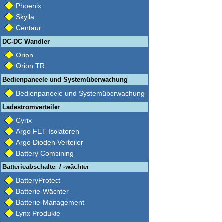
Phoenix
Skylla
Centaur
DC-DC Wandler
Orion
Orion TR
Bedienpaneele und Systemüberwachung
Bedienpaneele und Systemüberwachung
Ladestromverteiler
Cyrix
Argo FET Isolatoren
Argo Dioden-Verteiler
Battery Combining
Batterieabschalter / -wächter
BatteryProtect
Batterie-Wächter
Batterie-Management
Lynx Produkte