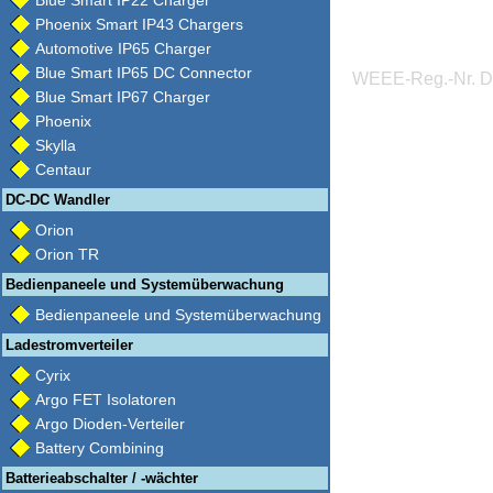
Blue Smart IP22 Charger
Phoenix Smart IP43 Chargers
Automotive IP65 Charger
Blue Smart IP65 DC Connector
WEEE-Reg.-Nr. 
Blue Smart IP67 Charger
Phoenix
Skylla
Centaur
DC-DC Wandler
Orion
Orion TR
Bedienpaneele und Systemüberwachung
Bedienpaneele und Systemüberwachung
Ladestromverteiler
Cyrix
Argo FET Isolatoren
Argo Dioden-Verteiler
Battery Combining
Batterieabschalter / -wächter