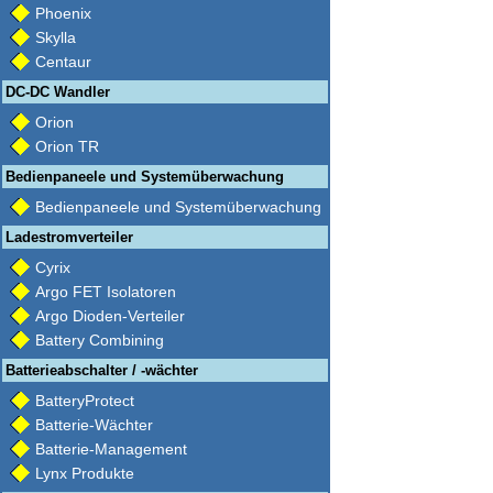
Phoenix
Skylla
Centaur
DC-DC Wandler
Orion
Orion TR
Bedienpaneele und Systemüberwachung
Bedienpaneele und Systemüberwachung
Ladestromverteiler
Cyrix
Argo FET Isolatoren
Argo Dioden-Verteiler
Battery Combining
Batterieabschalter / -wächter
BatteryProtect
Batterie-Wächter
Batterie-Management
Lynx Produkte