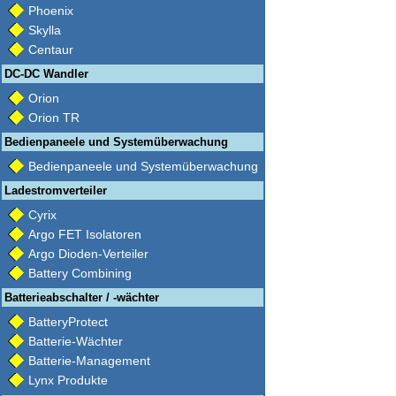
Phoenix
Skylla
Centaur
DC-DC Wandler
Orion
Orion TR
Bedienpaneele und Systemüberwachung
Bedienpaneele und Systemüberwachung
Ladestromverteiler
Cyrix
Argo FET Isolatoren
Argo Dioden-Verteiler
Battery Combining
Batterieabschalter / -wächter
BatteryProtect
Batterie-Wächter
Batterie-Management
Lynx Produkte