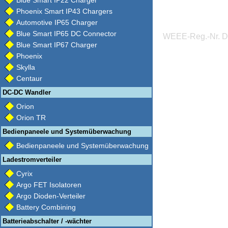
Blue Smart IP22 Charger
Phoenix Smart IP43 Chargers
Automotive IP65 Charger
Blue Smart IP65 DC Connector
WEEE-Reg.-Nr. 
Blue Smart IP67 Charger
Phoenix
Skylla
Centaur
DC-DC Wandler
Orion
Orion TR
Bedienpaneele und Systemüberwachung
Bedienpaneele und Systemüberwachung
Ladestromverteiler
Cyrix
Argo FET Isolatoren
Argo Dioden-Verteiler
Battery Combining
Batterieabschalter / -wächter